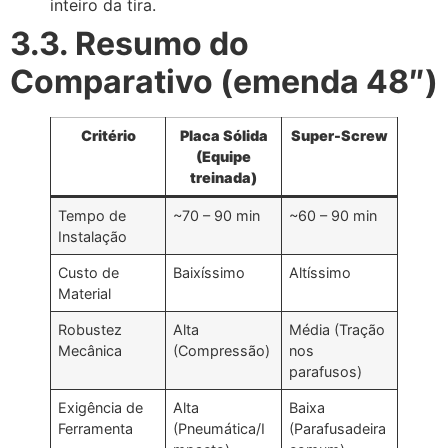
inteiro da tira.
3.3. Resumo do
Comparativo (emenda 48″)
Critério
Placa Sólida
Super-Screw
(Equipe
treinada)
Tempo de
~70 – 90 min
~60 – 90 min
Instalação
Custo de
Baixíssimo
Altíssimo
Material
Robustez
Alta
Média (Tração
Mecânica
(Compressão)
nos
parafusos)
Exigência de
Alta
Baixa
Ferramenta
(Pneumática/I
(Parafusadeira