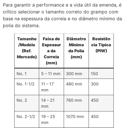
Para garantir a performance e a vida útil da emenda, é
crítico selecionar o tamanho correto do grampo com
base na espessura da correia e no diâmetro mínimo da
polia do sistema.
Tamanho
Faixa de
Diâmetro
Resistên
/Modelo
Espessur
Mínimo
cia Típica
(Ref.
a da
da Polia
(PIW)
Mercado)
Correia
(mm)
(mm)
No. 1
5 – 11 mm
300 mm
150
No. 1-1/2
11 – 17
460 mm
300
mm
No. 2
14 – 21
760 mm
450
mm
No. 2-1/2
19 – 25
1070 mm
450
mm